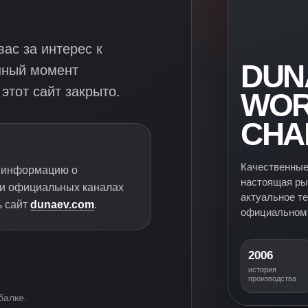
ас за интерес к
DUN
нный момент
этот сайт закрыто.
WOR
CHA
Качественные
ю информацию о
настоящая ры
 и официальных каналах
актуальное т
ь сайт
dunaev.com
.
официальном 
2006
история
производства
балке.