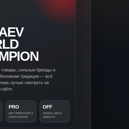
AEV
LD
MPION
 товары, сильные бренды и
боловная традиция — всё
еперь лучше смотреть на
сайте.
PRO
OFF
для любителей и
заказы здесь
спортсменов
закрыты