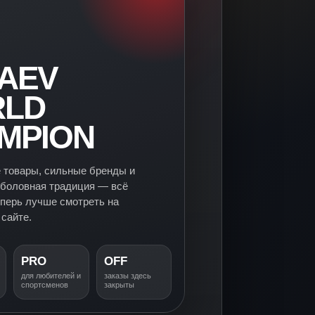
AEV
LD
MPION
 товары, сильные бренды и
боловная традиция — всё
еперь лучше смотреть на
сайте.
PRO
OFF
для любителей и
заказы здесь
спортсменов
закрыты