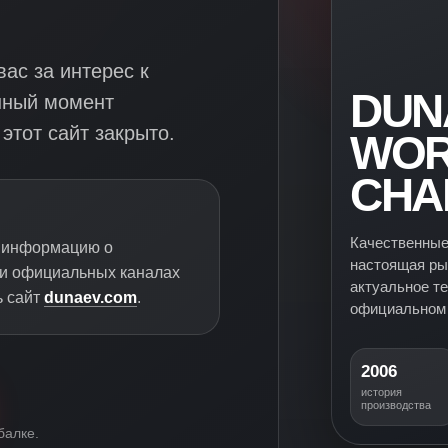
ас за интерес к
DUN
нный момент
этот сайт закрыто.
WOR
CHA
Качественные
ю информацию о
настоящая ры
 и официальных каналах
актуальное т
ь сайт
dunaev.com
.
официальном 
2006
история
производства
балке.