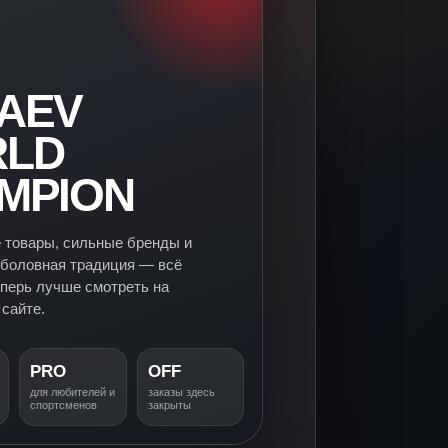
AEV
LD
MPION
 товары, сильные бренды и
боловная традиция — всё
еперь лучше смотреть на
сайте.
PRO
OFF
для любителей и
заказы здесь
спортсменов
закрыты