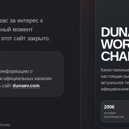
ас за интерес к
DUN
нный момент
этот сайт закрыто.
WOR
CHA
Качественные
ю информацию о
настоящая ры
 и официальных каналах
актуальное т
ь сайт
dunaev.com
.
официальном 
2006
история
производства
балке.