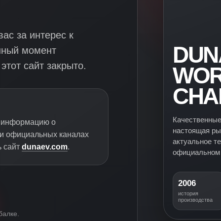
ас за интерес к
DUN
нный момент
этот сайт закрыто.
WOR
CHA
Качественные
ю информацию о
настоящая ры
 и официальных каналах
актуальное т
ь сайт
dunaev.com
.
официальном 
2006
история
производства
балке.